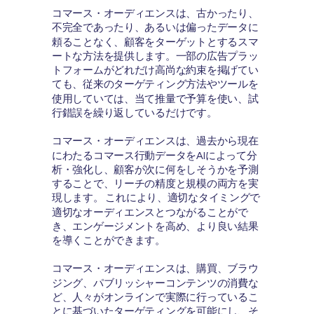
コマース・オーディエンスは、古かったり、
不完全であったり、あるいは偏ったデータに
頼ることなく、顧客をターゲットとするスマ
ートな方法を提供します。一部の広告プラッ
トフォームがどれだけ高尚な約束を掲げてい
ても、従来のターゲティング方法やツールを
使用していては、当て推量で予算を使い、試
行錯誤を繰り返しているだけです。
コマース・オーディエンスは、過去から現在
にわたるコマース行動データをAIによって分
析・強化し、顧客が次に何をしそうかを予測
することで、リーチの
精度と規模の両方を実
現します
。 これにより、適切なタイミングで
適切なオーディエンスとつながることがで
き、エンゲージメントを高め、より良い結果
を導くことができます。
コマース・オーディエンスは、購買、ブラウ
ジング、パブリッシャーコンテンツの消費な
ど、人々がオンラインで実際に行っているこ
とに基づいたターゲティングを可能にし、そ