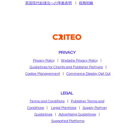
英国現代奴隷法への準拠表明
|
税務戦略
PRIVACY
Privacy Policy
|
Website Privacy Policy
|
Guidelines for Clients and Publisher Partners
|
Cookie Management
|
Commerce Display Opt Out
LEGAL
Terms and Conditions
|
Publisher Terms and
Conditions
|
Legal Mentions
|
Supply Partner
Guidelines
|
Advertising Guidelines
|
Supported Platforms